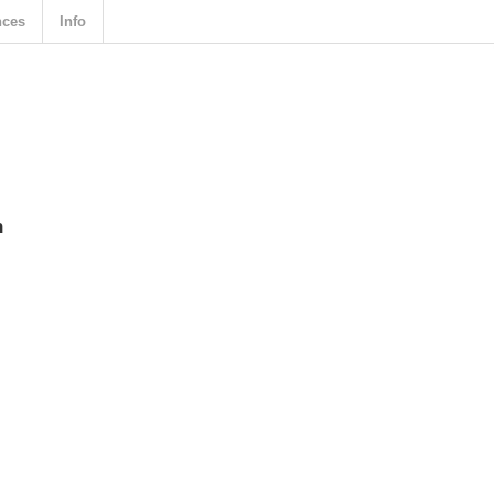
nces
Info
n